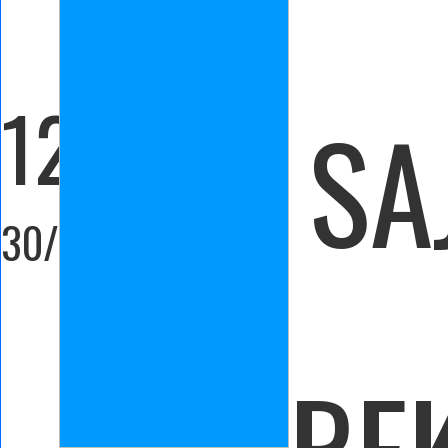
12:00
SA
30/11/202
RE